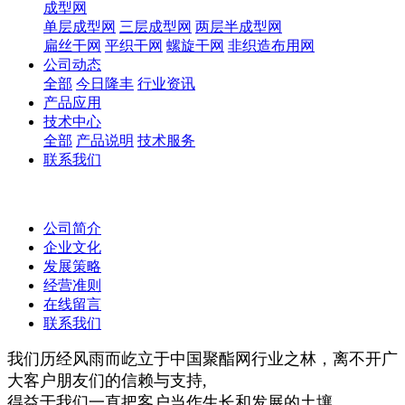
成型网
单层成型网
三层成型网
两层半成型网
扁丝干网
平织干网
螺旋干网
非织造布用网
公司动态
全部
今日隆丰
行业资讯
产品应用
技术中心
全部
产品说明
技术服务
联系我们
公司简介
企业文化
发展策略
经营准则
在线留言
联系我们
我们历经风雨而屹立于中国聚酯网行业之林，离不开广
大客户朋友们的信赖与支持,
得益于我们一直把客户当作生长和发展的土壤，