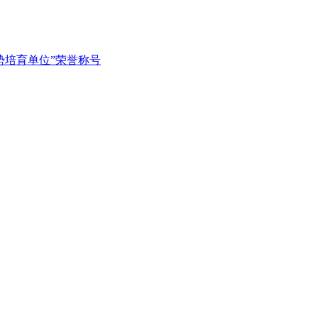
势培育单位”荣誉称号