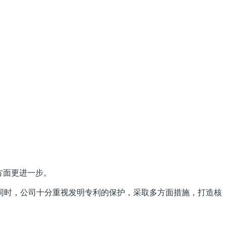
方面更进一步。
同时，公司十分重视发明专利的保护，采取多方面措施，打造核