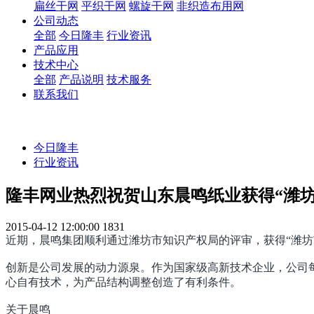
扁丝干网
平织干网
螺旋干网
非织造布用网
公司动态
全部
今日隆丰
行业资讯
产品应用
技术中心
全部
产品说明
技术服务
联系我们
今日隆丰
行业资讯
隆丰网业热烈祝贺山东晨鸣纸业获得“潍
2015-04-12 12:00:00
1831
近期，晨鸣集团顺利通过潍坊市知识产权局的评审，获得“潍坊
创新是公司发展的动力源泉。作为国家级高新技术企业，公司
心自有技术，为产品结构调整创造了有利条件。
关于晨鸣