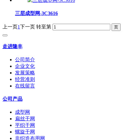
三层成型网-3C3616
上一页
1
下一页
转至第
走进隆丰
公司简介
企业文化
发展策略
经营准则
在线留言
公司产品
成型网
扁丝干网
平织干网
螺旋干网
非织造布用网